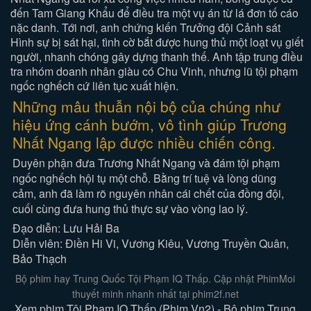
đến Tam Giang Khẩu để điều tra một vụ án từ lá đơn tố cáo
nặc danh. Tới nơi, anh chứng kiến Trưởng đội Cảnh sát
Hình sự bị sát hại, tình cờ bắt được hung thủ một loạt vụ giết
người, nhanh chóng gây dựng thanh thế. Anh tập trung điều
tra nhóm doanh nhân giàu có Chu Vinh, nhưng lũ tội phạm
ngốc nghếch cứ liên tục xuất hiện.
Những mâu thuẫn nội bộ của chúng như
hiệu ứng cánh bướm, vô tình giúp Trương
Nhất Ngang lập được nhiều chiến công.
Duyên phận đưa Trương Nhất Ngang và đám tội phạm
ngốc nghếch hội tụ một chỗ. Bằng trí tuệ và lòng dũng
cảm, anh đã làm rõ nguyên nhân cái chết của đồng đội,
cuối cùng đưa hung thủ thực sự vào vòng lao lý.
Đạo diễn: Lưu Hải Ba
Diễn viên: Điền Hi Vi, Vương Kiêu, Vương Truyền Quân,
Bảo Thạch
Bộ phim hay Trung Quốc Tội Phạm IQ Thấp. Cập nhật PhimMoi
thuyết minh nhanh nhất tại phim2f.net
Xem phim Tội Phạm IQ Thấp (Phim Vn2) - Bộ phim Trung