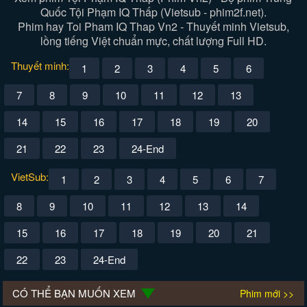
Quốc Tội Phạm IQ Thấp (Vietsub - phim2f.net).
Phim hay Toi Pham IQ Thap Vn2 - Thuyết minh Vietsub,
lồng tiếng Việt chuẩn mực, chất lượng Full HD.
Thuyết minh:
1
2
3
4
5
6
7
8
9
10
11
12
13
14
15
16
17
18
19
20
21
22
23
24-End
VietSub:
1
2
3
4
5
6
7
8
9
10
11
12
13
14
15
16
17
18
19
20
21
22
23
24-End
CÓ THỂ BẠN MUỐN XEM
Phim mới >>