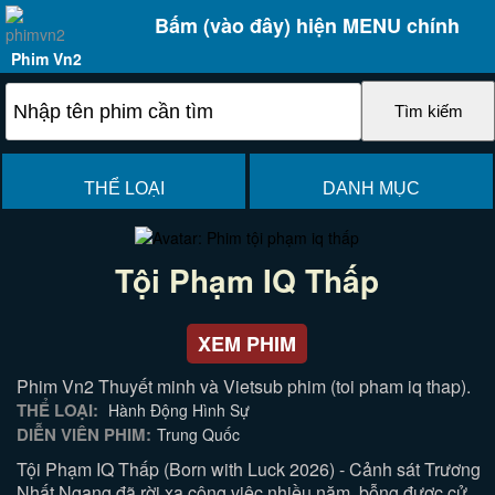
Bấm (vào đây) hiện MENU chính
Phim Vn2
THỂ LOẠI
DANH MỤC
Tội Phạm IQ Thấp
XEM PHIM
Phim Vn2 Thuyết minh và Vietsub phim (toi pham iq thap).
THỂ LOẠI:
Hành Động Hình Sự
DIỄN VIÊN PHIM:
Trung Quốc
Tội Phạm IQ Thấp (Born with Luck 2026) - Cảnh sát Trương
Nhất Ngang đã rời xa công việc nhiều năm, bỗng được cử